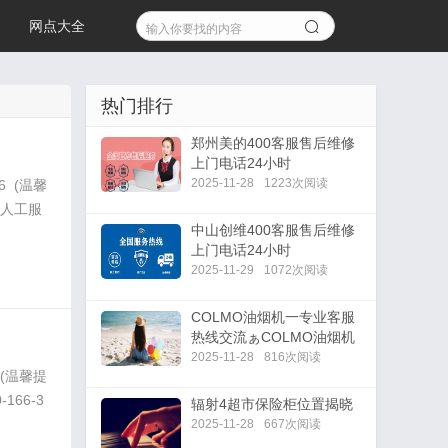
网点大全
热门排行
郑州美的400客服售后维修
上门电话24小时
2025-11-28
1223次阅读
 (温馨
时人工服
中山创维400客服售后维修
上门电话24小时
2025-11-29
1072次阅读
COLMO油烟机一专业客服
热线交流ぁCOLMO油烟机
物业可以修吗
2025-11-28
816次阅读
(温馨提
66-3
辐射4超市保险柜位置揭晓
2025-11-28
667次阅读