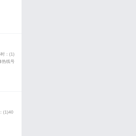
：(1)
维修热线号
1)40