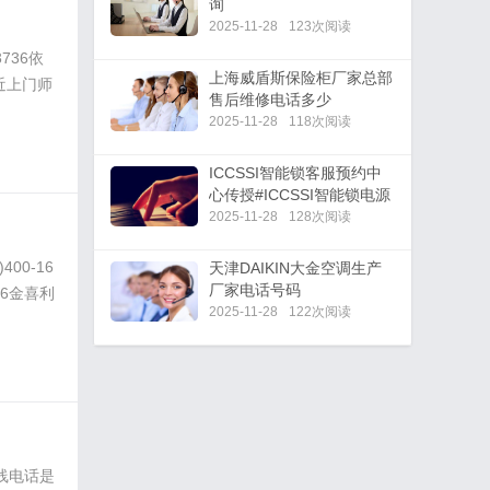
询
2025-11-28
123次阅读
736依
上海威盾斯保险柜厂家总部
附近上门师
售后维修电话多少
2025-11-28
118次阅读
ICCSSI智能锁客服预约中
心传授#ICCSSI智能锁电源
怎么安装
2025-11-28
128次阅读
00-16
天津DAIKIN大金空调生产
厂家电话号码
36金喜利
2025-11-28
122次阅读
线电话是