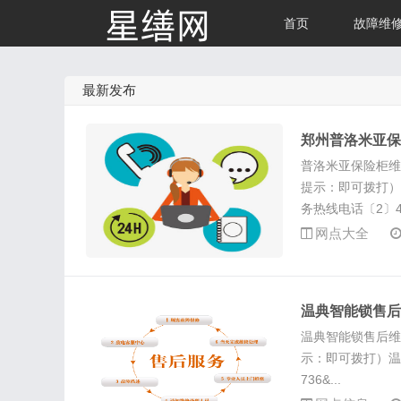
首页
故障维
最新发布
星缮网
郑州普洛米亚保
普洛米亚保险柜维修
提示：即可拨打）
务热线电话〔2〕4.
网点大全
温典智能锁售后
温典智能锁售后维修
示：即可拨打）温典
736&...